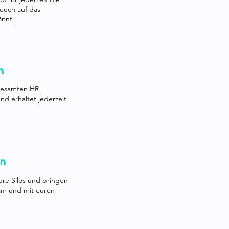
euch auf das
önnt.
n
 gesamten HR
nd erhaltet jederzeit
rn
ure Silos und bringen
am und mit euren