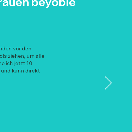
rauen beyobie
unden vor den
ls ziehen, um alle
 ich jetzt 10
 und kann direkt