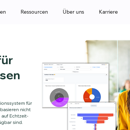
en
Ressourcen
Über uns
Karriere
für
ysen
tionssystem für
asieren nicht
auf Echtzeit-
ügbar sind.