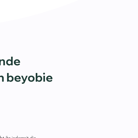
ende
 beyobie
t ihr jederzeit die