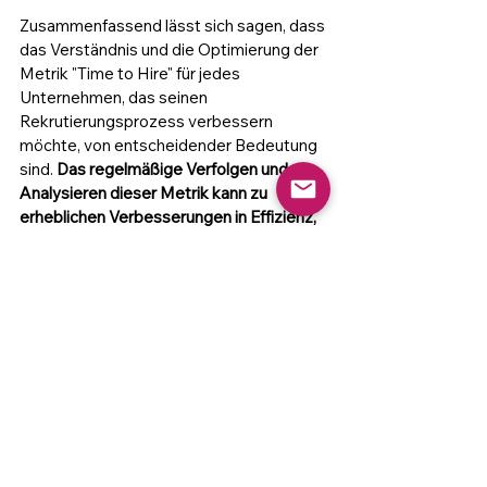
Zusammenfassend lässt sich sagen, dass 
das Verständnis und die Optimierung der 
Metrik "Time to Hire" für jedes 
Unternehmen, das seinen 
Rekrutierungsprozess verbessern 
möchte, von entscheidender Bedeutung 
sind. 
Das regelmäßige Verfolgen und 
Analysieren dieser Metrik kann zu 
erheblichen Verbesserungen in Effizienz, 
Kosten und Qualität der Einstellungen 
führen.
 In einer sich wandelnden 
Geschäftswelt wird Agilität in der 
Rekrutierung zu einem 
Wettbewerbsvorteil, und die "Time to 
Hire" stellt einen signifikanten Schritt in 
diese Richtung dar.
Tags:
Analytics
Recruiting
Recruiting
HR Metriken